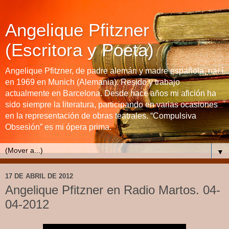
Angelique Pfitzner
(Escritora y Poeta)
Angelique Pfitzner, de padre alemán y madre española, nací
en 1969 en Munich (Alemania). Resido y trabajo
actualmente en Barcelona. Desde hace años mi afición ha
sido siempre la literatura, participando en varias ocasiones
en la representación de obras teatrales. “Compulsiva
Obsesión” es mi ópera prima.
▼
17 DE ABRIL DE 2012
Angelique Pfitzner en Radio Martos. 04-
04-2012